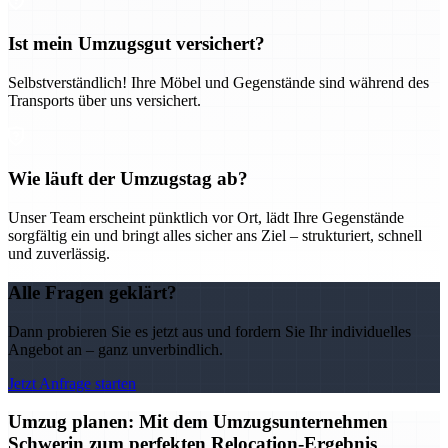
Ist mein Umzugsgut versichert?
Selbstverständlich! Ihre Möbel und Gegenstände sind während des
Transports über uns versichert.
Wie läuft der Umzugstag ab?
Unser Team erscheint pünktlich vor Ort, lädt Ihre Gegenstände
sorgfältig ein und bringt alles sicher ans Ziel – strukturiert, schnell
und zuverlässig.
Alle Fragen geklärt?
Dann probieren Sie es jetzt aus und fordern Sie Ihr individuelles
Angebot an – ganz unverbindlich.
Jetzt Anfrage starten
Umzug planen: Mit dem Umzugsunternehmen
Schwerin zum perfekten Relocation-Ergebnis