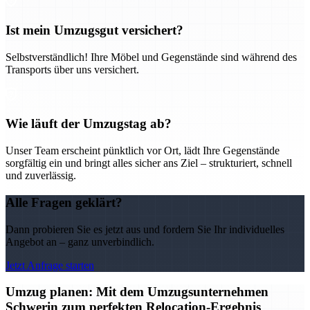
Ist mein Umzugsgut versichert?
Selbstverständlich! Ihre Möbel und Gegenstände sind während des
Transports über uns versichert.
Wie läuft der Umzugstag ab?
Unser Team erscheint pünktlich vor Ort, lädt Ihre Gegenstände
sorgfältig ein und bringt alles sicher ans Ziel – strukturiert, schnell
und zuverlässig.
Alle Fragen geklärt?
Dann probieren Sie es jetzt aus und fordern Sie Ihr individuelles
Angebot an – ganz unverbindlich.
Jetzt Anfrage starten
Umzug planen: Mit dem Umzugsunternehmen
Schwerin zum perfekten Relocation-Ergebnis