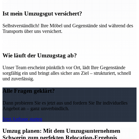
Ist mein Umzugsgut versichert?
Selbstverständlich! Ihre Möbel und Gegenstände sind während des
Transports über uns versichert.
Wie läuft der Umzugstag ab?
Unser Team erscheint pünktlich vor Ort, lädt Ihre Gegenstände
sorgfältig ein und bringt alles sicher ans Ziel – strukturiert, schnell
und zuverlässig.
Alle Fragen geklärt?
Dann probieren Sie es jetzt aus und fordern Sie Ihr individuelles
Angebot an – ganz unverbindlich.
Jetzt Anfrage starten
Umzug planen: Mit dem Umzugsunternehmen
Schwerin zum perfekten Relocation-Ergebnis