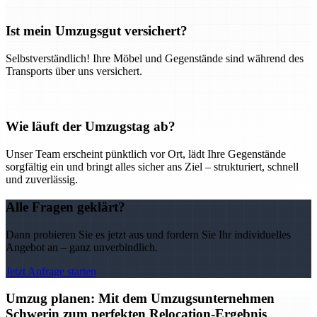
Ist mein Umzugsgut versichert?
Selbstverständlich! Ihre Möbel und Gegenstände sind während des
Transports über uns versichert.
Wie läuft der Umzugstag ab?
Unser Team erscheint pünktlich vor Ort, lädt Ihre Gegenstände
sorgfältig ein und bringt alles sicher ans Ziel – strukturiert, schnell
und zuverlässig.
Alle Fragen geklärt?
Dann probieren Sie es jetzt aus und fordern Sie Ihr individuelles
Angebot an – ganz unverbindlich.
Jetzt Anfrage starten
Umzug planen: Mit dem Umzugsunternehmen
Schwerin zum perfekten Relocation-Ergebnis