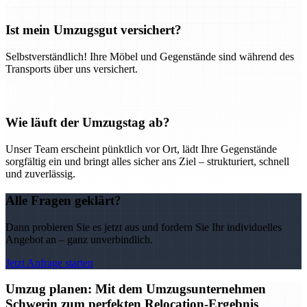
Ist mein Umzugsgut versichert?
Selbstverständlich! Ihre Möbel und Gegenstände sind während des
Transports über uns versichert.
Wie läuft der Umzugstag ab?
Unser Team erscheint pünktlich vor Ort, lädt Ihre Gegenstände
sorgfältig ein und bringt alles sicher ans Ziel – strukturiert, schnell
und zuverlässig.
Alle Fragen geklärt?
Dann probieren Sie es jetzt aus und fordern Sie Ihr individuelles
Angebot an – ganz unverbindlich.
Jetzt Anfrage starten
Umzug planen: Mit dem Umzugsunternehmen
Schwerin zum perfekten Relocation-Ergebnis