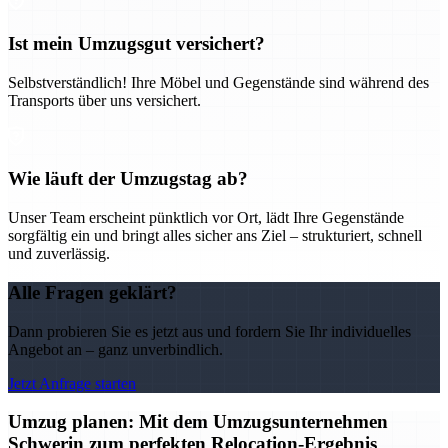
Ist mein Umzugsgut versichert?
Selbstverständlich! Ihre Möbel und Gegenstände sind während des
Transports über uns versichert.
Wie läuft der Umzugstag ab?
Unser Team erscheint pünktlich vor Ort, lädt Ihre Gegenstände
sorgfältig ein und bringt alles sicher ans Ziel – strukturiert, schnell
und zuverlässig.
Alle Fragen geklärt?
Dann probieren Sie es jetzt aus und fordern Sie Ihr individuelles
Angebot an – ganz unverbindlich.
Jetzt Anfrage starten
Umzug planen: Mit dem Umzugsunternehmen
Schwerin zum perfekten Relocation-Ergebnis