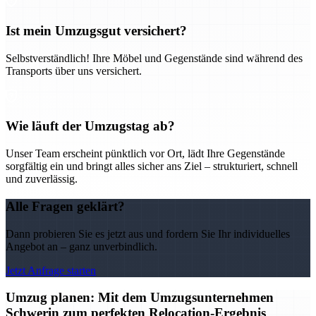
Ist mein Umzugsgut versichert?
Selbstverständlich! Ihre Möbel und Gegenstände sind während des
Transports über uns versichert.
Wie läuft der Umzugstag ab?
Unser Team erscheint pünktlich vor Ort, lädt Ihre Gegenstände
sorgfältig ein und bringt alles sicher ans Ziel – strukturiert, schnell
und zuverlässig.
Alle Fragen geklärt?
Dann probieren Sie es jetzt aus und fordern Sie Ihr individuelles
Angebot an – ganz unverbindlich.
Jetzt Anfrage starten
Umzug planen: Mit dem Umzugsunternehmen
Schwerin zum perfekten Relocation-Ergebnis