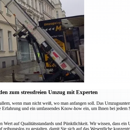
den zum stressfreien Umzug mit Experten
allem, wenn man nicht weiß, wo man anfangen soll. Das Umzugsuntern
rige Erfahrung und ein umfassendes Know-how ein, um Ihnen bei jedem Sc
Wert auf Qualitätsstandards und Pünktlichkeit. Wir wissen, dass ein U
 reibungslos zu gestalten, damit Sie sich auf das Wesentliche konzentr