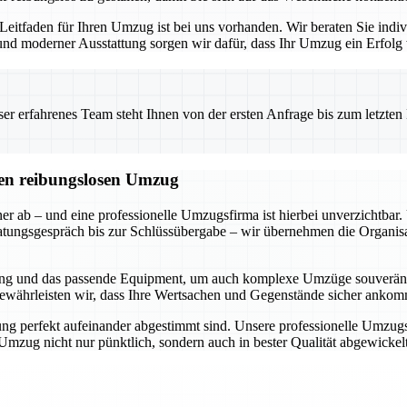
 Leitfaden für Ihren Umzug ist bei uns vorhanden. Wir beraten Sie indi
d moderner Ausstattung sorgen wir dafür, dass Ihr Umzug ein Erfolg w
 erfahrenes Team steht Ihnen von der ersten Anfrage bis zum letzten Ka
inen reibungslosen Umzug
ner ab – und eine professionelle Umzugsfirma ist hierbei unverzichtb
ratungsgespräch bis zur Schlüssübergabe – wir übernehmen die Organisa
hrung und das passende Equipment, um auch komplexe Umzüge souverän
 gewährleisten wir, dass Ihre Wertsachen und Gegenstände sicher ankom
ung perfekt aufeinander abgestimmt sind. Unsere professionelle Umzug
 Umzug nicht nur pünktlich, sondern auch in bester Qualität abgewicke