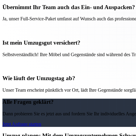
Übernimmt Ihr Team auch das Ein- und Auspacken?
Ja, unser Full-Service-Paket umfasst auf Wunsch auch das professio
Ist mein Umzugsgut versichert?
Selbstverständlich! Ihre Möbel und Gegenstände sind während des Tra
Wie läuft der Umzugstag ab?
Unser Team erscheint pünktlich vor Ort, lädt Ihre Gegenstände sorgfälti
Alle Fragen geklärt?
Dann probieren Sie es jetzt aus und fordern Sie Ihr individuelles Ang
Jetzt Anfrage starten
Umzug planen: Mit dem Umzugsunternehmen Schweri