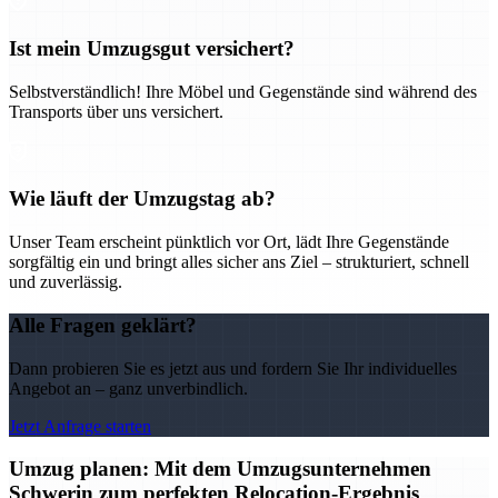
Ist mein Umzugsgut versichert?
Selbstverständlich! Ihre Möbel und Gegenstände sind während des
Transports über uns versichert.
Wie läuft der Umzugstag ab?
Unser Team erscheint pünktlich vor Ort, lädt Ihre Gegenstände
sorgfältig ein und bringt alles sicher ans Ziel – strukturiert, schnell
und zuverlässig.
Alle Fragen geklärt?
Dann probieren Sie es jetzt aus und fordern Sie Ihr individuelles
Angebot an – ganz unverbindlich.
Jetzt Anfrage starten
Umzug planen: Mit dem Umzugsunternehmen
Schwerin zum perfekten Relocation-Ergebnis