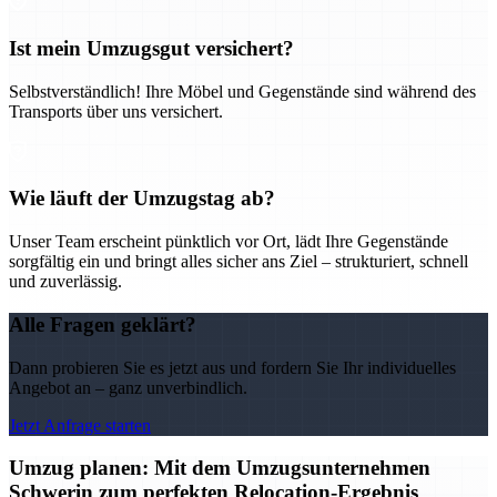
Ist mein Umzugsgut versichert?
Selbstverständlich! Ihre Möbel und Gegenstände sind während des
Transports über uns versichert.
Wie läuft der Umzugstag ab?
Unser Team erscheint pünktlich vor Ort, lädt Ihre Gegenstände
sorgfältig ein und bringt alles sicher ans Ziel – strukturiert, schnell
und zuverlässig.
Alle Fragen geklärt?
Dann probieren Sie es jetzt aus und fordern Sie Ihr individuelles
Angebot an – ganz unverbindlich.
Jetzt Anfrage starten
Umzug planen: Mit dem Umzugsunternehmen
Schwerin zum perfekten Relocation-Ergebnis