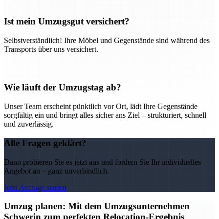
Ist mein Umzugsgut versichert?
Selbstverständlich! Ihre Möbel und Gegenstände sind während des
Transports über uns versichert.
Wie läuft der Umzugstag ab?
Unser Team erscheint pünktlich vor Ort, lädt Ihre Gegenstände
sorgfältig ein und bringt alles sicher ans Ziel – strukturiert, schnell
und zuverlässig.
Alle Fragen geklärt?
Dann probieren Sie es jetzt aus und fordern Sie Ihr individuelles
Angebot an – ganz unverbindlich.
Jetzt Anfrage starten
Umzug planen: Mit dem Umzugsunternehmen
Schwerin zum perfekten Relocation-Ergebnis