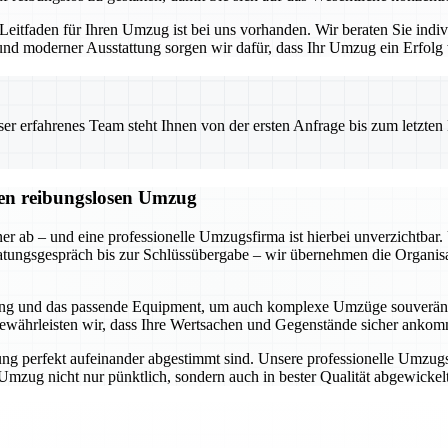
 Leitfaden für Ihren Umzug ist bei uns vorhanden. Wir beraten Sie indi
d moderner Ausstattung sorgen wir dafür, dass Ihr Umzug ein Erfolg w
 erfahrenes Team steht Ihnen von der ersten Anfrage bis zum letzten Ka
inen reibungslosen Umzug
ner ab – und eine professionelle Umzugsfirma ist hierbei unverzichtb
ratungsgespräch bis zur Schlüssübergabe – wir übernehmen die Organisa
hrung und das passende Equipment, um auch komplexe Umzüge souverän
 gewährleisten wir, dass Ihre Wertsachen und Gegenstände sicher ankom
ung perfekt aufeinander abgestimmt sind. Unsere professionelle Umzug
 Umzug nicht nur pünktlich, sondern auch in bester Qualität abgewicke