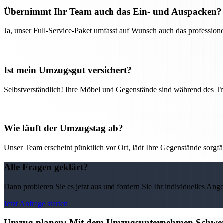
Übernimmt Ihr Team auch das Ein- und Auspacken?
Ja, unser Full-Service-Paket umfasst auf Wunsch auch das professio
Ist mein Umzugsgut versichert?
Selbstverständlich! Ihre Möbel und Gegenstände sind während des Tra
Wie läuft der Umzugstag ab?
Unser Team erscheint pünktlich vor Ort, lädt Ihre Gegenstände sorgfälti
Alle Fragen geklärt?
Dann probieren Sie es jetzt aus und fordern Sie Ihr individuelles Ang
Jetzt Anfrage starten
Umzug planen: Mit dem Umzugsunternehmen Schweri