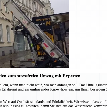
den zum stressfreien Umzug mit Experten
allem, wenn man nicht weiß, wo man anfangen soll. Das Umzugsuntern
rige Erfahrung und ein umfassendes Know-how ein, um Ihnen bei jedem Sc
Wert auf Qualitätsstandards und Pünktlichkeit. Wir wissen, dass ein U
 reibungslos zu gestalten, damit Sie sich auf das Wesentliche konzentr