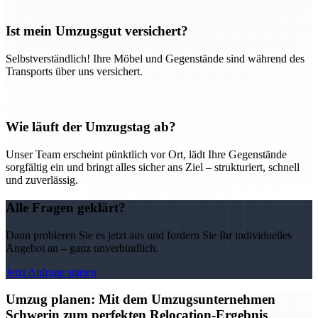
Ist mein Umzugsgut versichert?
Selbstverständlich! Ihre Möbel und Gegenstände sind während des
Transports über uns versichert.
Wie läuft der Umzugstag ab?
Unser Team erscheint pünktlich vor Ort, lädt Ihre Gegenstände
sorgfältig ein und bringt alles sicher ans Ziel – strukturiert, schnell
und zuverlässig.
Alle Fragen geklärt?
Dann probieren Sie es jetzt aus und fordern Sie Ihr individuelles
Angebot an – ganz unverbindlich.
Jetzt Anfrage starten
Umzug planen: Mit dem Umzugsunternehmen
Schwerin zum perfekten Relocation-Ergebnis