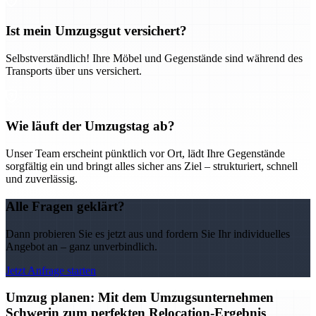
Ist mein Umzugsgut versichert?
Selbstverständlich! Ihre Möbel und Gegenstände sind während des
Transports über uns versichert.
Wie läuft der Umzugstag ab?
Unser Team erscheint pünktlich vor Ort, lädt Ihre Gegenstände
sorgfältig ein und bringt alles sicher ans Ziel – strukturiert, schnell
und zuverlässig.
Alle Fragen geklärt?
Dann probieren Sie es jetzt aus und fordern Sie Ihr individuelles
Angebot an – ganz unverbindlich.
Jetzt Anfrage starten
Umzug planen: Mit dem Umzugsunternehmen
Schwerin zum perfekten Relocation-Ergebnis