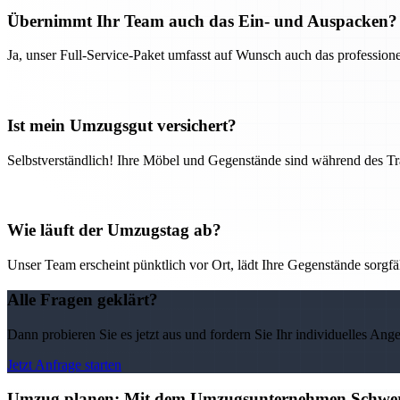
Übernimmt Ihr Team auch das Ein- und Auspacken?
Ja, unser Full-Service-Paket umfasst auf Wunsch auch das professio
Ist mein Umzugsgut versichert?
Selbstverständlich! Ihre Möbel und Gegenstände sind während des Tra
Wie läuft der Umzugstag ab?
Unser Team erscheint pünktlich vor Ort, lädt Ihre Gegenstände sorgfälti
Alle Fragen geklärt?
Dann probieren Sie es jetzt aus und fordern Sie Ihr individuelles Ang
Jetzt Anfrage starten
Umzug planen: Mit dem Umzugsunternehmen Schweri