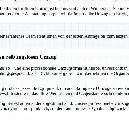
 Leitfaden für Ihren Umzug ist bei uns vorhanden. Wir beraten Sie indi
d moderner Ausstattung sorgen wir dafür, dass Ihr Umzug ein Erfolg w
 erfahrenes Team steht Ihnen von der ersten Anfrage bis zum letzten Ka
inen reibungslosen Umzug
ner ab – und eine professionelle Umzugsfirma ist hierbei unverzichtb
ratungsgespräch bis zur Schlüssübergabe – wir übernehmen die Organisa
hrung und das passende Equipment, um auch komplexe Umzüge souverän
 gewährleisten wir, dass Ihre Wertsachen und Gegenstände sicher ankom
ung perfekt aufeinander abgestimmt sind. Unsere professionelle Umzug
 Umzug nicht nur pünktlich, sondern auch in bester Qualität abgewicke