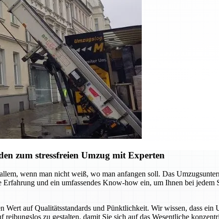
den zum stressfreien Umzug mit Experten
allem, wenn man nicht weiß, wo man anfangen soll. Das Umzugsuntern
rige Erfahrung und ein umfassendes Know-how ein, um Ihnen bei jedem Sc
Wert auf Qualitätsstandards und Pünktlichkeit. Wir wissen, dass ein U
 reibungslos zu gestalten, damit Sie sich auf das Wesentliche konzentr