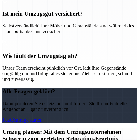
Ist mein Umzugsgut versichert?
Selbstverständlich! Ihre Möbel und Gegenstände sind während des
Transports über uns versichert.
Wie läuft der Umzugstag ab?
Unser Team erscheint pünktlich vor Ort, lädt Ihre Gegenstände
sorgfältig ein und bringt alles sicher ans Ziel – strukturiert, schnell
und zuverlässig.
Alle Fragen geklärt?
Dann probieren Sie es jetzt aus und fordern Sie Ihr individuelles
Angebot an – ganz unverbindlich.
Jetzt Anfrage starten
Umzug planen: Mit dem Umzugsunternehmen
Schwerin zum perfekten Relocation-Ergebnis